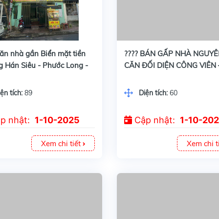
nhà gần Biển mặt tiền Trương Hán Siêu - Phước Long - Nha Trang.. Ngang 6m , Vuông vắn -Diện Tích : 89m2. Mặt tiền 6,05 M nở hậu 6,15m .
???? BÁN GẤP NHÀ NGUYÊN CĂN ĐỐI DIỆN CÔNG VIÊN – KĐT VCN PHƯỚC LONG 1 -Diện tích: 60m² (ngang 6m) – vuông vức, đối diện công
ăn nhà gần Biển mặt tiền
???? BÁN GẤP NHÀ NGUY
g Hán Siêu - Phước Long -
CĂN ĐỐI DIỆN CÔNG VIÊN 
rang.. Ngang 6m , Vuông
VCN PHƯỚC LONG 1 -Diện t
iện Tích : 89m2. Mặt tiền
60m² (ngang 6m) – vuông v
ện tích:
89
Diện tích:
60
M nở hậu 6,15m .
đối diện công viên
p nhật:
1-10-2025
Cập nhật:
1-10-20
Xem chi tiết
Xem chi t