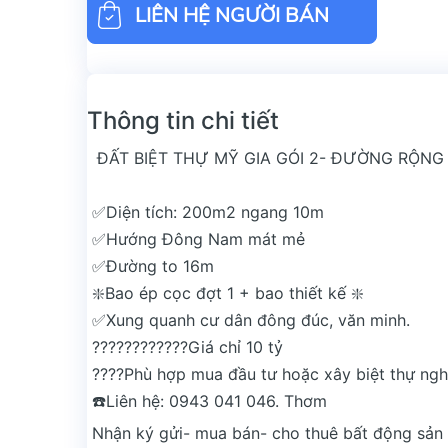
LIÊN HỆ NGƯỜI BÁN
Thông tin chi tiết
ĐẤT BIỆT THỰ MỸ GIA GÓI 2- ĐƯỜNG RỘNG 
✅Diện tích: 200m2 ngang 10m
✅Hướng Đông Nam mát mẻ
✅Đường to 16m
❇️Bao ép cọc đợt 1 + bao thiết kế ❇️
✅Xung quanh cư dân đông đúc, văn minh.
????????????Giá chỉ 10 tỷ
????Phù hợp mua đầu tư hoặc xây biệt thự ng
☎️Liên hệ: 0943 041 046. Thơm
Nhận ký gửi- mua bán- cho thuê bất động sản