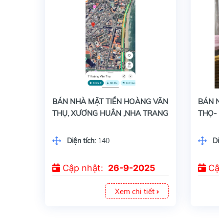
BÁN NHÀ MẶT TIỀN HOÀNG VĂN THỤ, XƯƠNG HUÂN ,NHA TRANG SÁT BIỂN- 140M NGANG 7M- GIÁ BÁN 22TỶ00
BÁN NHÀ MẶT TIỀN HOÀNG VĂN
BÁN N
THỤ, XƯƠNG HUÂN ,NHA TRANG
THỌ-
SÁT BIỂN- 140M NGANG 7M- GIÁ
THIỆN
BÁN 22TỶ00
148M
Diện tích:
140
Di
9,5M-
Cập nhật:
26-9-2025
Cậ
Xem chi tiết