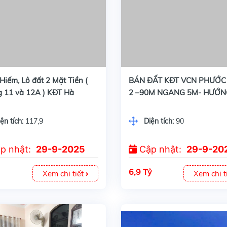
Hàng Hiếm, Lô đất 2 Mặt Tiền ( Đường 11 và 12A ) KĐT Hà Quang 2 . _ Diện tích : 117,9m2, ngang 5m
BÁN ĐẤT KĐT VCN PHƯỚC LONG 2 –90M NGANG 5M- HƯỚNG ĐÔNG NAM- ĐƯỜNG B5 – GIÁ 6TỶ900
iếm, Lô đất 2 Mặt Tiền (
BÁN ĐẤT KĐT VCN PHƯỚC
 11 và 12A ) KĐT Hà
2 –90M NGANG 5M- HƯỚN
2 . _ Diện tích : 117,9m2,
ĐÔNG NAM- ĐƯỜNG B5 – 
g 5m
6TỶ900
ện tích:
117,9
Diện tích:
90
p nhật:
29-9-2025
Cập nhật:
29-9-20
6,9 Tỷ
Xem chi tiết
Xem chi t