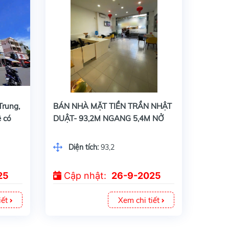
BÁN NHÀ MẶT TIỀN TRẦN NHẬT DUẬT- 93,2M NGANG 5,4M NỞ HẬU - GIÁ BÁN 20TỶ
Trung,
BÁN NHÀ MẶT TIỀN TRẦN NHẬT
ê có
DUẬT- 93,2M NGANG 5,4M NỞ
n bệnh
HẬU - GIÁ BÁN 20TỶ
 Đầm,
Diện tích:
93,2
25
Cập nhật:
26-9-2025
iết
Xem chi tiết