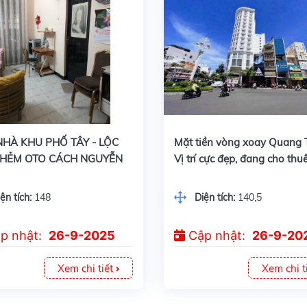
BÁN NHÀ KHU PHỐ TÂY - LỘC THỌ- HẺM OTO CÁCH NGUYỄN THIỆN THUẬT 100M - DIỆN TÍCH 148M NGANG 6,67M NỞ HẬU 9,5M- GIÁ BÁN 22TỶ00
Mặt tiền vòng xoay Quang Trung, Vị trí cực đẹp, đang cho thuê có dòng tiền ổn định - Đối diện bệnh viện đa khoa Tỉnh,cách chợ Đầm, cách biển chỉ 500m
HÀ KHU PHỐ TÂY - LỘC
Mặt tiền vòng xoay Quang 
 HẺM OTO CÁCH NGUYỄN
Vị trí cực đẹp, đang cho thu
 THUẬT 100M - DIỆN TÍCH
dòng tiền ổn định - Đối diệ
 NGANG 6,67M NỞ HẬU
viện đa khoa Tỉnh,cách chợ
ện tích:
148
Diện tích:
140,5
 GIÁ BÁN 22TỶ00
cách biển chỉ 500m
p nhật:
26-9-2025
Cập nhật:
26-9-20
Xem chi tiết
Xem chi t