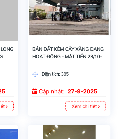
BÁN ĐẤT KÈM CÂY XĂNG ĐANG HOẠT ĐỘNG - MẶT TIỀN 23/10-NHA TRANG- 385M SẴN DÒNG TIỀN 60TR/THÁNG
 LONG
BÁN ĐẤT KÈM CÂY XĂNG ĐANG
G
HOẠT ĐỘNG - MẶT TIỀN 23/10-
GIÁ
NHA TRANG- 385M SẴN DÒNG
TIỀN 60TR/THÁNG
Diện tích:
385
25
Cập nhật:
27-9-2025
iết
Xem chi tiết