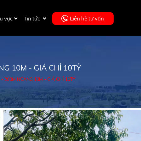
u vực
Tin tức
Liên hệ tư vấn
G 10M - GIÁ CHỈ 10TỶ
- 200M NGANG 10M - GIÁ CHỈ 10TỶ