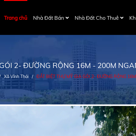
Trang chủ
Nhà Đất Bán
Nhà Đất Cho Thuê
Kh
 GÓI 2- ĐƯỜNG RỘNG 16M - 200M NGAN
/
Xã Vĩnh Thái
/
ĐẤT BIỆT THỰ MỸ GIA GÓI 2- ĐƯỜNG RỘNG 16M 