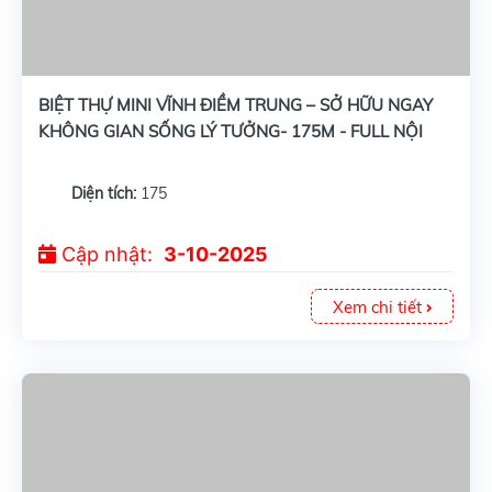
BIỆT THỰ MINI VĨNH ĐIỀM TRUNG – SỞ HỮU NGAY
KHÔNG GIAN SỐNG LÝ TƯỞNG- 175M - FULL NỘI
THẤT GỖ CAO CẤP
Diện tích:
175
Cập nhật:
3-10-2025
Xem chi tiết