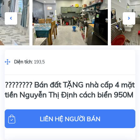
Diện tích:
193,5
???????? Bán đất TẶNG nhà cấp 4 mặt
tiền Nguyễn Thị Định cách biển 950M
LIÊN HỆ NGƯỜI BÁN