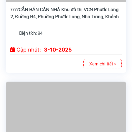
????CẦN BÁN CĂN NHÀ Khu đô thị VCN Phước Long
2, Đường B4, Phường Phước Long, Nha Trang, Khánh
Hòa là một lựa chọn lý tưởng cho những ai đang tìm
kiếm không gian sống tiện nghi và hiện đại.
Diện tích:
84
Cập nhật:
3-10-2025
Xem chi tiết