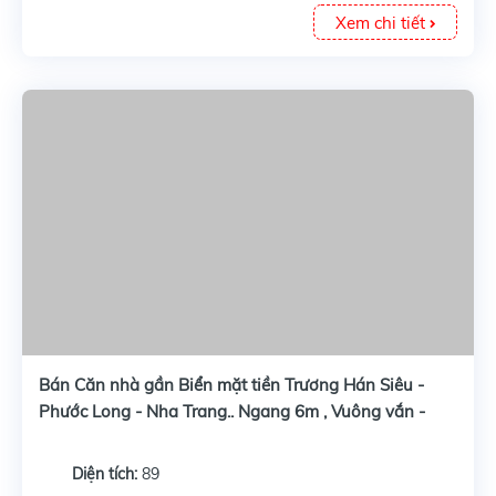
Xem chi tiết
Bán Căn nhà gần Biển mặt tiền Trương Hán Siêu -
Phước Long - Nha Trang.. Ngang 6m , Vuông vắn -
Diện Tích : 89m2. Mặt tiền 6,05 M nở hậu 6,15m .
Diện tích:
89