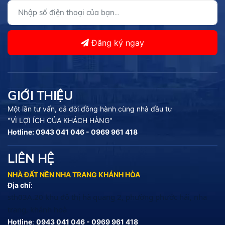
Đăng ký ngay
GIỚI THIỆU
Một lần tư vấn, cả đời đồng hành cùng nhà đầu tư
"VÌ LỢI ÍCH CỦA KHÁCH HÀNG"
Hotline: 0943 041 046 - 0969 961 418
LIÊN HỆ
NHÀ ĐẤT NỀN NHA TRANG KHÁNH HÒA
Địa chỉ
:
sth03A.20 khu đô thị hà quang 2, phường phước hải, nha
trang, khánh hoà
Hotline
:
0943 041 046 - 0969 961 418