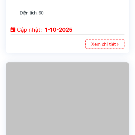
(ngang 6m) – vuông vức, đối diện công viên
Diện tích:
60
Cập nhật:
1-10-2025
Xem chi tiết