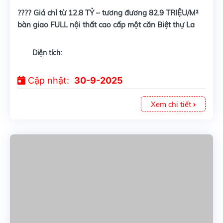
???? Giá chỉ từ 12.8 TỶ – tương đương 82.9 TRIỆU/M²
bàn giao FULL nội thất cao cấp một căn Biệt thự La
Tiên Villa 3 tầng 2 mặt tiền trước sau trong khu Villa
Compound đầu tiên và duy nhất tại vịnh biển Nha
Diện tích:
Trang
Cập nhật:
30-9-2025
Xem chi tiết