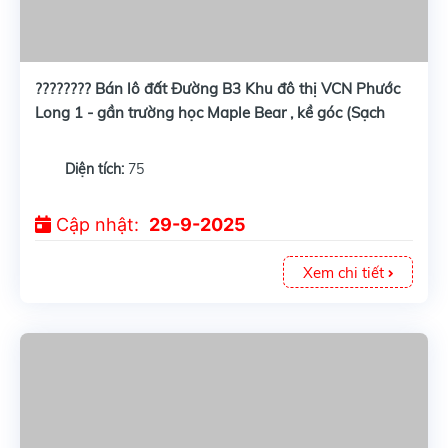
???????? Bán lô đất Đường B3 Khu đô thị VCN Phước
Long 1 - gần trường học Maple Bear , kề góc (Sạch
đẹp)
Diện tích:
75
Cập nhật:
29-9-2025
Xem chi tiết