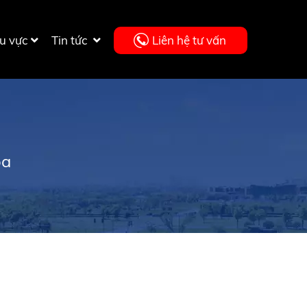
u vực
Tin tức
Liên hệ tư vấn
òa