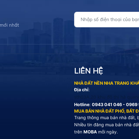
 mới nhất
LIÊN HỆ
NHÀ ĐẤT NỀN NHA TRANG KH
Địa chỉ
:
sth03A.20 khu đô thị hà quan
Hotline
:
0943 041 046 - 0969 
MUA BÁN NHÀ ĐẤT PHỐ, BẤT 
Trang thông mua bán nhà đất, b
Nhiều tin đăng mua bán nhà đất
trên
MOBA
mỗi ngày.