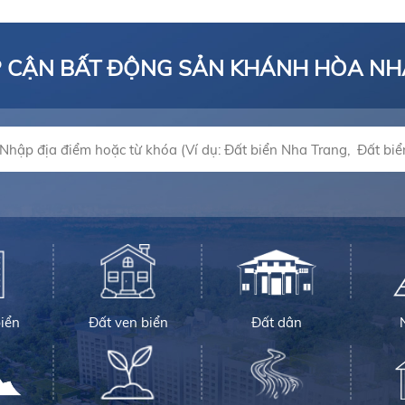
P CẬN BẤT ĐỘNG SẢN KHÁNH HÒA N
iển
Đất ven biển
Đất dân