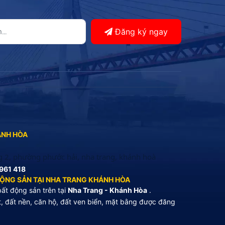
Đăng ký ngay
ÁNH HÒA
g 2, phường phước hải, nha trang, khánh hoà
961 418
ĐỘNG SẢN TẠI NHA TRANG KHÁNH HÒA
ất động sản trên tại
Nha Trang - Khánh Hòa
.
, đất nền, căn hộ, đất ven biển, mặt bằng được đăng