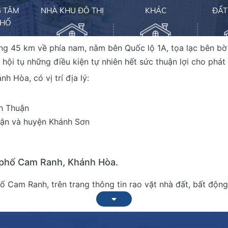
G TÂM
NHÀ KHU ĐÔ THỊ
KHÁC
ĐẤT
PHỐ
 45 km về phía nam, nằm bên Quốc lộ 1A, tọa lạc bên bờ 
hội tụ những điều kiện tự nhiên hết sức thuận lợi cho phát t
BIÊT THỰ
NHÀ PHỐ - TTTP NHA
TÒ
 Hòa, có vị trí địa lý:
TRANG
nh Thuận
huận và huyện Khánh Sơn
ĐẤT N
h phố Cam Ranh, Khánh Hòa.
ố Cam Ranh, trên trang thông tin rao vặt nhà đất, bất động