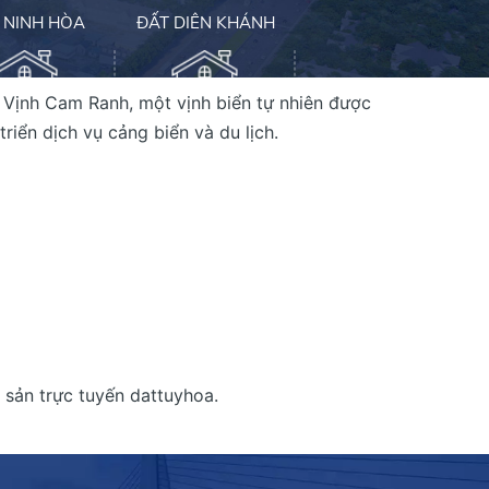
 NINH HÒA
ĐẤT DIÊN KHÁNH
Vịnh Cam Ranh, một vịnh biển tự nhiên được
riển dịch vụ cảng biển và du lịch.
A CĂN HỘ
CĂN HỘ - CHUNG CƯ
ỀN - KHU ĐÔ
ĐẤT- NHÀ TAI ĐỊNH
THỊ
CƯ
 sản trực tuyến dattuyhoa.